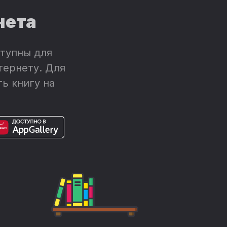
нета
тупны для
тернету. Для
ь книгу на