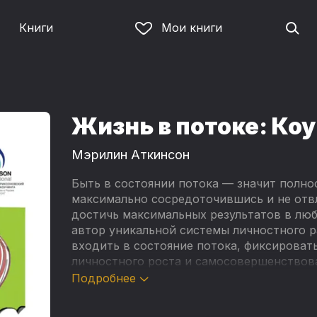
Книги
Мои книги
Жизнь в потоке: Ко
Мэрилин Аткинсон
Быть в состоянии потока — значит полно
максимально сосредоточившись и не отвл
достичь максимальных результатов в люб
автор уникальной системы личностного р
входить в состояние потока, фиксировать
личностного роста и самосовершенствов
благодарность, любовь, удовлетворение,
Подробнее
смыслом каждый день своей жизни! Задач
не только профессионалам в области коуч