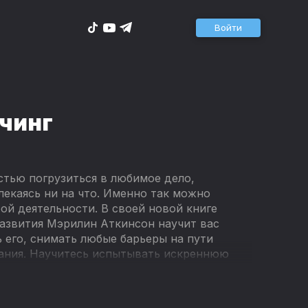
Войти
учинг
стью погрузиться в любимое дело,
екаясь ни на что. Именно так можно
ой деятельности. В своей новой книге
азвития Мэрилин Аткинсон научит вас
 его, снимать любые барьеры на пути
ания. Научитесь испытывать искреннюю
 стремление к творчеству — и вы наполните
а этой книги состоит в том, чтобы помочь
инга, но и всем тем, кто заинтересован во