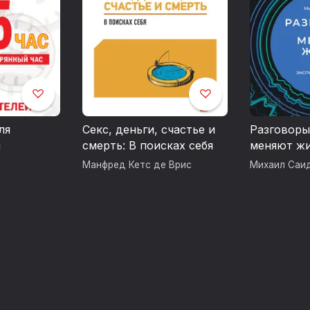
ля
Секс, деньги, счастье и
Разговоры
й
смерть: В поисках себя
меняют жи
экспоненц
Манфред Кетс де Врис
Михаил Саи
коучинга