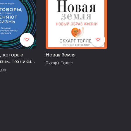
, которые
Новая Земля
знь. Техники
Экхарт Толле
иального
дов