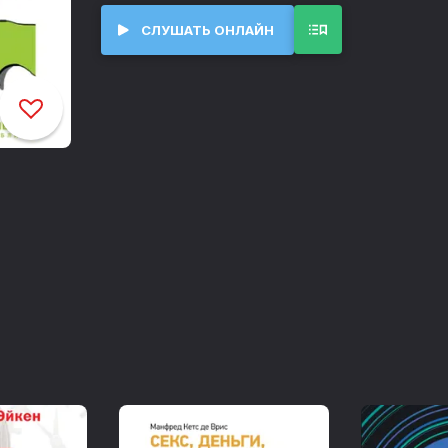
внутренних переменах, достичь внутренн
СЛУШАТЬ ОНЛАЙН
Введение. Радуга потока. Коучинг процесса и поток присутствия
00:00
Глава 1. Создавая свою личность. Поток внутренней истины
28:57
Глава 2. Связь с осознанием потока. Поток удовольствия
46:54
Глава 3. Сначала войдите в коуч-позицию. Поток всеобъемлющего осознания
01:30:30
Глава 4. Создание фокуса: развитие глубокой приверженности. Поток сильного намерения
02:09:31
Глава 5. Смелое заключение контрактов. Поток обещания
02:43:54
Глава 6. Как если бы вы могли. Поток любопытства
03:10:27
Глава 7. Горизонт надежды. Поток внутренней просьбы
03:57:14
Глава 8. В поисках новых земель. Поток системного осознания
04:33:17
Глава 9. Чудеса: видеть, слышать, чувствовать, жить, как «если бы вы могли…»! Поток сильного восторга и восхищения
05:10:19
Глава 10. Логические уровни. Поток внутренней логики
05:52:41
Глава 11. Зажечь идеей. Поток волнующего действия
06:25:29
Глава 12. Создание пространства мысли. Поток объятий любви
07:12:33
Глава 13. Линии времени, дающие силы. Поток признательности и благодарности
08:04:27
Глава 14. Зачем нужен ценностный образ себя? Поток самореализации
08:42:29
Глава 15. Восхитительное равновесие! Поток полного удовлетворения
09:18:40
Послесловие. Проезжая через рай. Вызывая поток
09:44:24