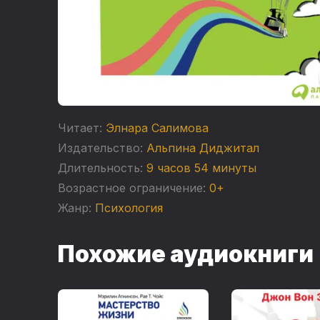
Читает:
Элнара Салимова
Издательство:
Альпина Диджитал
Длительность:
9 часов 54 минуты
Возрастное ограничение:
0+
Жанр:
Психология
Похожие аудиокниги