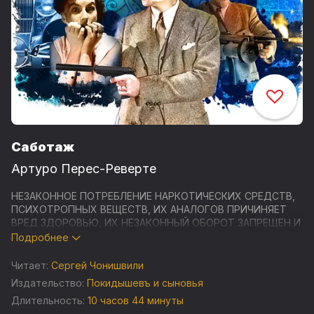
Саботаж
Артуро Перес-Реверте
НЕЗАКОННОЕ ПОТРЕБЛЕНИЕ НАРКОТИЧЕСКИХ СРЕДСТВ,
ПСИХОТРОПНЫХ ВЕЩЕСТВ, ИХ АНАЛОГОВ ПРИЧИНЯЕТ
ВРЕД ЗДОРОВЬЮ, ИХ НЕЗАКОННЫЙ ОБОРОТ ЗАПРЕЩЕН И
ВЛЕЧЕТ УСТАНОВЛЕННУЮ ЗАКОНОДАТЕЛЬСТВОМ
Подробнее
ОТВЕТСТВЕННОСТЬ
Читает:
Сергей Чонишвили
Самый харизматичный шпион и тайный агент Лоренсо
Издательство:
Покидышевъ и сыновья
Фалько снова с нами! После выполнения срочного задания
Длительность:
10 часов 44 минуты
в Каталонии ему предстоит отправиться в Париж. Теперь