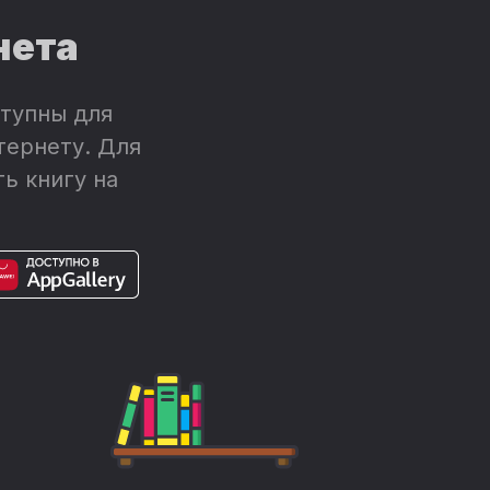
нета
тупны для
тернету. Для
ь книгу на