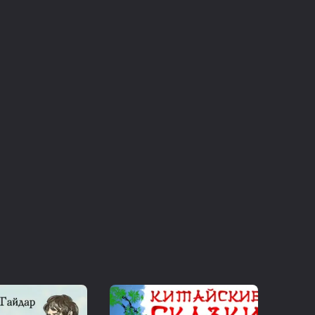
й
андр Каплун
й Креминский
тисты: Мария Остапенко, Яна Поплавская,
ей Заботин, Андрей Балякин, Дмитрий
ценко, Дарья Бондаренко, Татьяна
Андриенко, Наталия Заякина, Андрей
 Емельянова, Игорь Курочка, Нина
Кострикина, Полина Кондратьева.