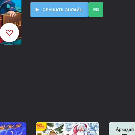
Над проектом работали:
СЛУШАТЬ ОНЛАЙН
Куратор проекта — Иван Лихачев
Режиссер сказок — Дмитрий Кремински
Звукорежиссеры — Павел Брусков, Алекс
Продюсер — Елена Лихачева
В роли профессора Историуса — Дмитри
Роли сказочных персонажей исполняют ар
Рифат Сафиулин, Александр Жарков, Серг
Креминский, Игорь Урываев, Виктория До
Бондаренко, Мария Говорова, Александр 
Тушканов, Евгений Сологалов, Валентина
Забелинская, Дарья Грачева, Анастасия 