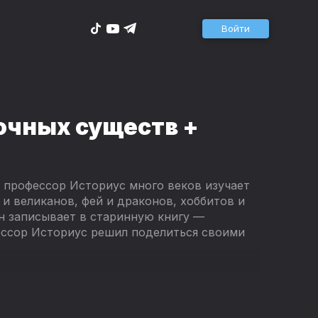
Войти
очных существ +
, профессор Историус много веков изучает
 и великанов, фей и драконов, хоббитов и
 он записывает в старинную книгу —
ссор Историус решил поделиться своими
 его волшебную энциклопедию, но и семь