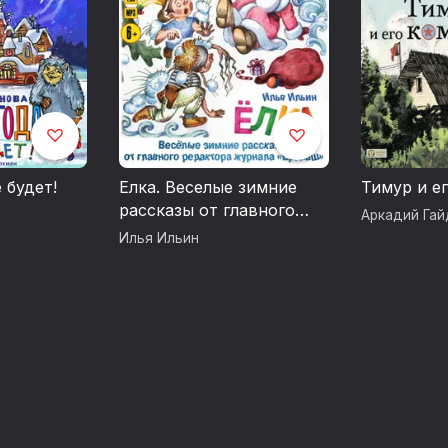
 будет!
Елка. Веселые зимние
Тимур и е
рассказы от главного
Аркадий Гай
редактора журнала
Илья Ильин
Ералаш