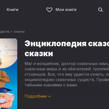
Книги
Мои книги
ществ + сказки
Энциклопедия сказ
сказки
Маг и волшебник, доктор сказочных наук
сказочные миры и их обитателей: троллей
стуканцов. Все, что ему удается узнать,
энциклопедию сказочных существ. Профе
тайными знаниями с вами.
В этой аудиокниге вы найдете не только
Подробнее
чудесных сказок.