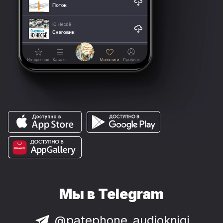
Мы в Telegram
@patephone_audioknigi