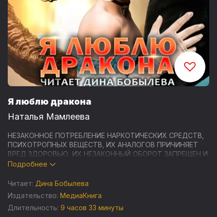
Я люблю дракона
Наталья Мамлеева
НЕЗАКОННОЕ ПОТРЕБЛЕНИЕ НАРКОТИЧЕСКИХ СРЕДСТВ,
ПСИХОТРОПНЫХ ВЕЩЕСТВ, ИХ АНАЛОГОВ ПРИЧИНЯЕТ
ВРЕД ЗДОРОВЬЮ, ИХ НЕЗАКОННЫЙ ОБОРОТ ЗАПРЕЩЕН И
ВЛЕЧЕТ УСТАНОВЛЕННУЮ ЗАКОНОДАТЕЛЬСТВОМ
Подробнее
ОТВЕТСТВЕННОСТЬ
Читает:
Дина Бобылева
Студия «МедиаКнига» представляет аудиокнигу "Я
Издательство:
МедиаКнига
люблю дракона" популярной российской писательницы
Длительность:
9 часов 33 минуты
Натальи Мамлеевой.