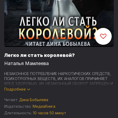
Легко ли стать королевой?
Наталья Мамлеева
НЕЗАКОННОЕ ПОТРЕБЛЕНИЕ НАРКОТИЧЕСКИХ СРЕДСТВ,
ПСИХОТРОПНЫХ ВЕЩЕСТВ, ИХ АНАЛОГОВ ПРИЧИНЯЕТ
ВРЕД ЗДОРОВЬЮ, ИХ НЕЗАКОННЫЙ ОБОРОТ ЗАПРЕЩЕН И
ВЛЕЧЕТ УСТАНОВЛЕННУЮ ЗАКОНОДАТЕЛЬСТВОМ
Подробнее
ОТВЕТСТВЕННОСТЬ
Читает:
Дина Бобылева
Студия «МедиаКнига» представляет аудиокнигу
Издательство:
МедиаКнига
популярной современной писательницы Натальи
Длительность:
10 часов 50 минут
Мамлеевой - «Легко ли стать королевой?». Книга