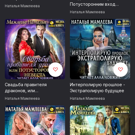
Потусторонним вход
Наталья Мамлеева
Слушаем, лайкаем, активно комментируем! )
воспрещен
Наталья Мамлеева
© & ℗ ООО «МедиаКнига», 2020
Свадьба правителя
Интерполирую прошлое -
драконов, или
Экстраполирую будущее
Потусторонняя невеста
Наталья Мамлеева
Наталья Мамлеева