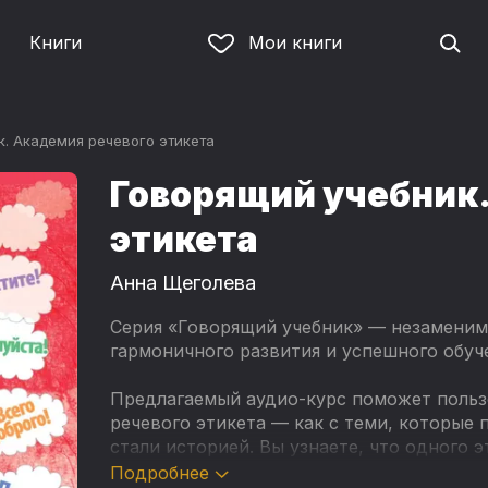
Книги
Мои книги
к. Академия речевого этикета
Говорящий учебник.
этикета
Анна Щеголева
Серия «Говорящий учебник» — незаменим
гармоничного развития и успешного обуче
Предлагаемый аудио-курс поможет польз
речевого этикета — как с теми, которые п
стали историей. Вы узнаете, что одного э
существует: во-первых, в разных странах
Подробнее