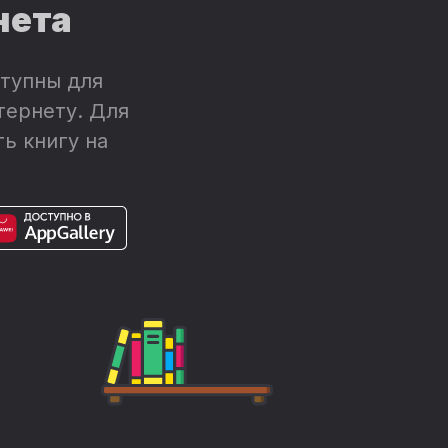
нета
тупны для
тернету. Для
ь книгу на