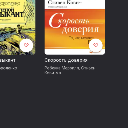
зыкант
Скорость доверия
ороленко
Ребекка Меррилл
,
Стивен
Кови-мл.