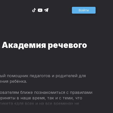
Войти
 Академия речевого
ый помощник педагогов и родителей для
ния ребёнка.
ователям ближе познакомиться с правилами
риняты в наше время, так и с теми, что
тикета «для всех и на все времена» не
 он разный, во-вторых, он меняется при