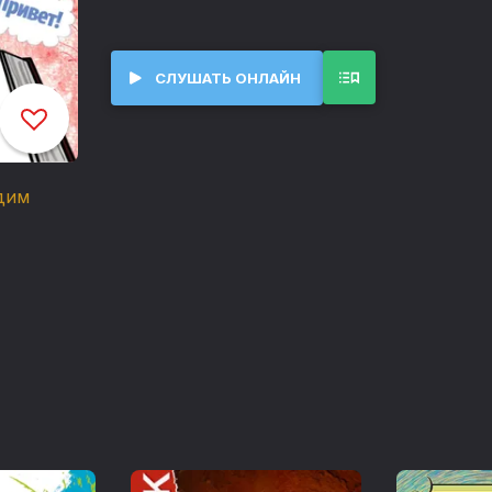
смене исторических эпох.
А расскажут о правилах речевого поведен
дедушка — профессор истории Севастьян 
СЛУШАТЬ ОНЛАЙН
близкие. Мы с вами будем разбирать разл
дедушки Севы.
Курс «Академия речевого этикета» опроб
дим
получил отличные отзывы методистов, пе
Читают Вадим Максимов, Юлия Яблонска
Режиссёр и звукорежиссёр Вадим Макси
Музыка Леонида Атабекова
Создано на основе мультимедиа курса ав
Руденко-Моргун "1С:Школа. Академия реч