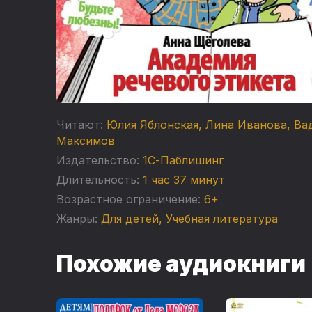
Читают:
Юлия Яблонская
,
Лина Иванова
,
Ва
Максимов
Издательство:
1С-Паблишинг
Длительность:
1 час 37 минут
Возрастное ограничение:
6+
Жанры:
Для детей
,
Учебная литература
Похожие аудиокниги