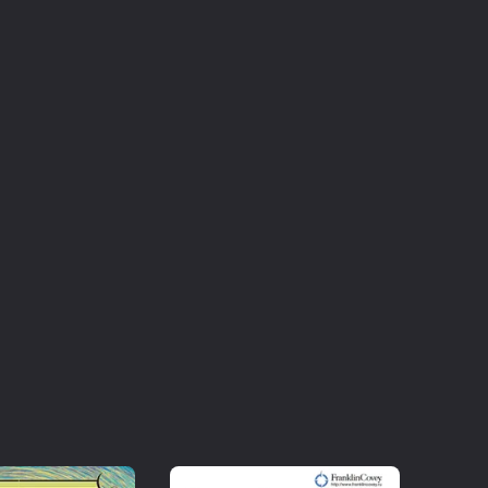
ия наши герои: пятиклассник Сева, его
Андреевич и, конечно же, их друзья и
ичные случаи из их жизни и слушать советы
ован в детских развивающих центрах и
дагогов, психологов и родителей.
я и Лина Иванова
мов
торского коллектива под руководством О.И.
евого этикета"