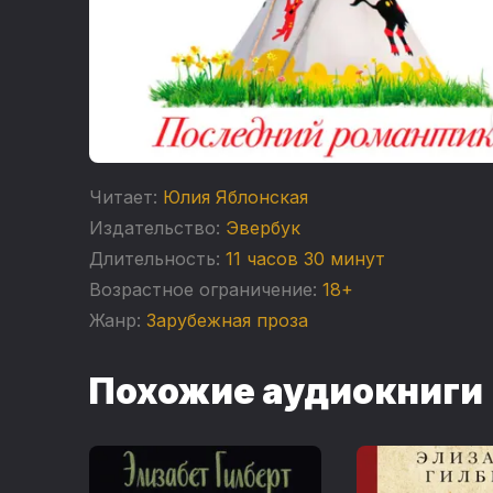
Читает:
Юлия Яблонская
Издательство:
Эвербук
Длительность:
11 часов 30 минут
Возрастное ограничение:
18+
Жанр:
Зарубежная проза
Похожие аудиокниги