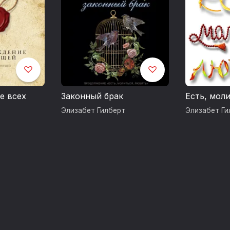
е всех
Законный брак
Есть, мол
Элизабет Гилберт
Элизабет Ги
т