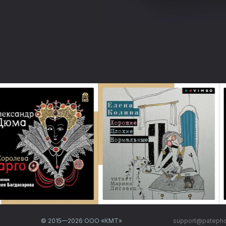
© 2015—
2026
ООО «КМТ»
support@pateph