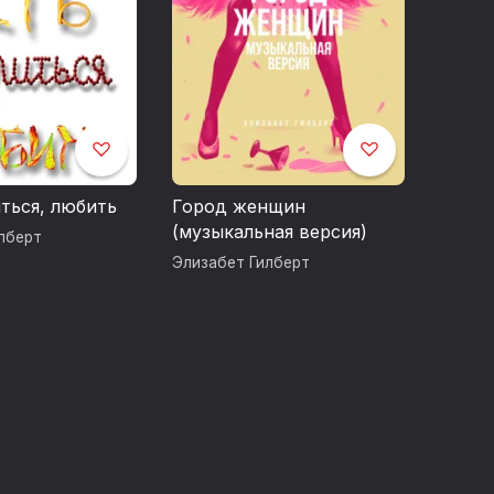
иться, любить
Город женщин
(музыкальная версия)
лберт
Элизабет Гилберт