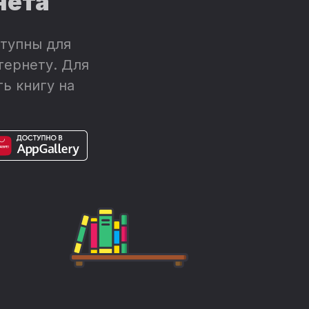
нета
тупны для
тернету. Для
ь книгу на