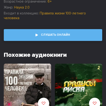
они исследуют долгожителей России.
Возрастное ограничение:
6+
Жанр:
Наука 2.0
Авторы программы вместе с российскими учеными
Входит в коллекцию:
Правила жизни 100-летнего
отправляются в уникальную кругосветную экспедицию,
человека
чтобы изучить вопросы долголетия. Их цель –
исследовать территории, где люди живут дольше
обычного и составить свод правил столетнего человека.
СЛУШАТЬ ОНЛАЙН
Похожие аудиокниги