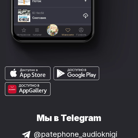
Мы в Telegram
@patephone_audioknigi