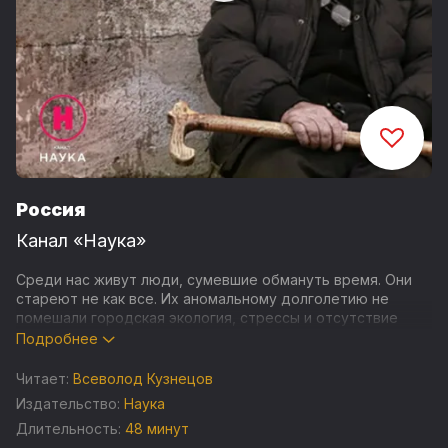
Россия
Канал «Наука»
Среди нас живут люди, сумевшие обмануть время. Они
стареют не как все. Их аномальному долголетию не
помешали городская экология, стрессы и отсутствие
натуральных продуктов.
Подробнее
В чем секрет этих долгожителей? Почему их
Читает:
Всеволод Кузнецов
биологические часы замедлили свой ход? Чтобы
Издательство:
Наука
ответить на эти и другие вопросы, «Наука 2.0» и команда
Длительность:
48 минут
российских ученых путешествуют по миру. В этом фильме