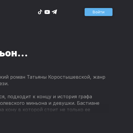
Войти
ньон…
ский роман Татьяны Коростышевской, жанр
ези.
я, подходит к концу и история графа
ролевского миньона и девушки. Бастиане
а кону в которой стоит не только ее
час, как никогда, важно знать, кто друг, а
ь, или твоя любовь.