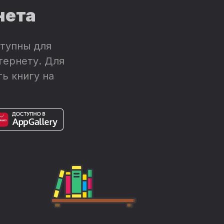
нета
тупны для
тернету. Для
ь книгу на