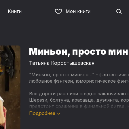
Книги
Мои книги
Миньон, просто ми
Татьяна Коростышевская
"Миньон, просто миньон…" - фантастиче
любовное фэнтези, юмористическое фэнт
Все дороги рано или поздно заканчиваютс
Шерези, болтуна, красавца, дуэлянта, ко
предстоит сражение в финальной битве, н
судьба, но и будущность всей Ардеры. Сей
Подробнее
кто враг, и что важнее — твоя преданност