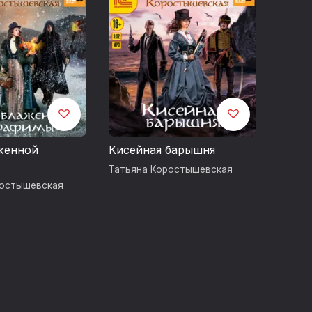
женной
Кисейная барышня
Татьяна Коростышевская
ростышевская