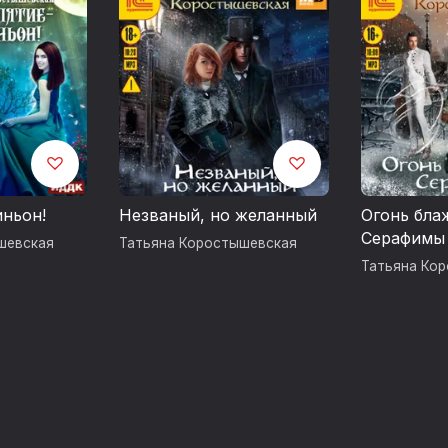
иньон!
Незваный, но желанный
Огонь бла
Серафимы
шевская
Татьяна Коростышевская
Татьяна Ко