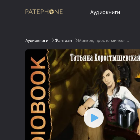
Аудиокниги
Аудиокниги
Фэнтези
Миньон, просто миньон…