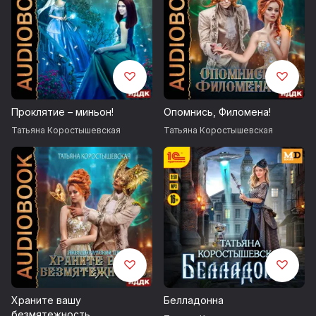
Проклятие – миньон!
Опомнись, Филомена!
Татьяна Коростышевская
Татьяна Коростышевская
Храните вашу
Белладонна
безмятежность