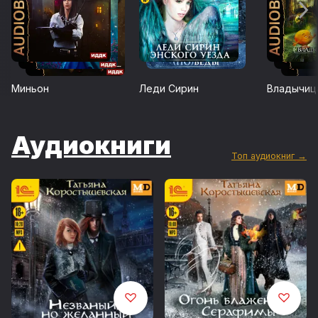
Миньон
Леди Сирин
Владычиц
Аудиокниги
Топ аудиокниг →