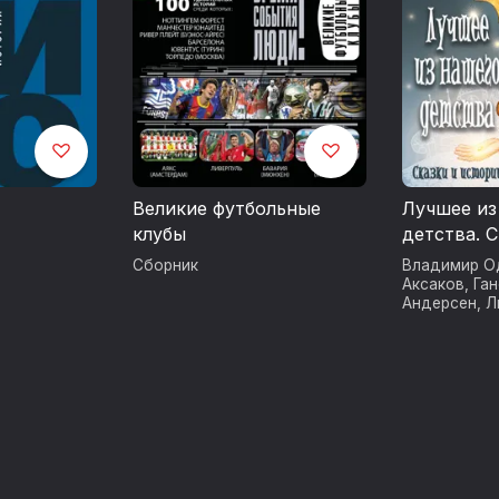
Великие футбольные
Лучшее из
клубы
детства. С
нность,
истории
Сборник
Владимир О
о
Аксаков
,
Га
Андерсен
,
Л
Антоний По