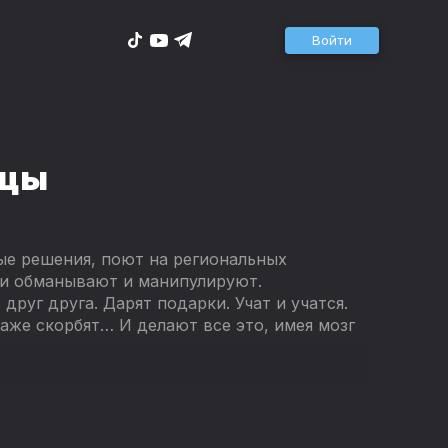
Войти
ицы
е решения, поют на региональных
ни обманывают и манипулируют.
руг друга. Дарят подарки. Учат и учатся.
аже скорбят… И делают все это, имея мозг
сследует недавно открытые таланты
аториям всего мира, она рассказывает нам
оторое мы можем наблюдать во дворе