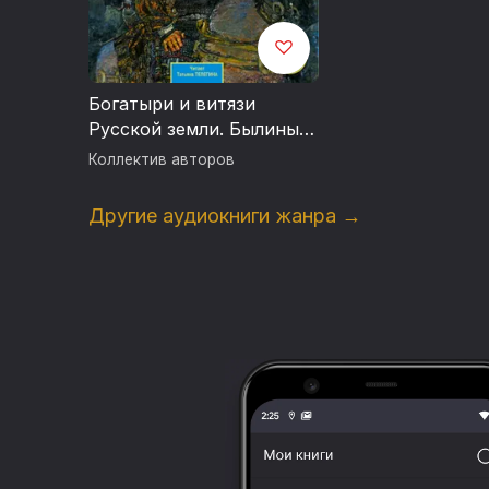
Богатыри и витязи
Русской земли. Былины в
пересказе для детей
Коллектив авторов
Другие аудиокниги жанра →