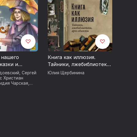
 нашего
Книга как иллюзия.
казки и
Тайники, лжебиблиотеки,
арт-объекты
доевский
,
Сергей
Юлия Щербинина
нс Христиан
идия Чарская
,
горельский