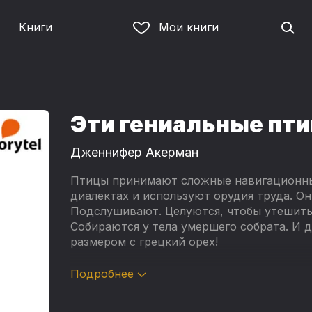
Книги
Мои книги
Эти гениальные пт
Дженнифер Акерман
Птицы принимают сложные навигационны
диалектах и используют орудия труда. О
Подслушивают. Целуются, чтобы утешить д
Собираются у тела умершего собрата. И д
размером с грецкий орех!
В книге «Эти гениальные птицы» автор и
Подробнее
пернатых. Путешествуя по научным лабор
об интеллектуальном поведении птиц, к