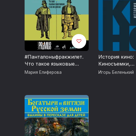
#Панталоныфракжилет.
История кино:
Что такое языковые
Киносъемки,
заимствования и как они
кинопромышле
Мария Елиферова
Игорь Беленький
работают
кино-искусств