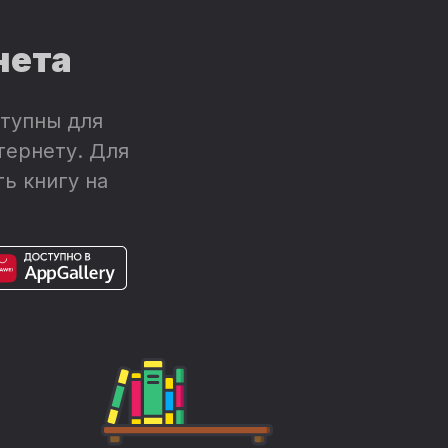
нета
тупны для
тернету. Для
ь книгу на