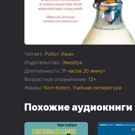
Читает:
Робот Иван
Издательство:
Эвербук
Длительность:
11 часов 20 минут
Возрастное ограничение:
12+
Жанры:
Non-fiction
,
Учебная литература
Похожие аудиокниги