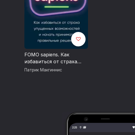
FOMO sapiens. Как
избавиться от страха
упущенных
Патрик Макгиннис
возможностей и начать
принимать правильные
решения