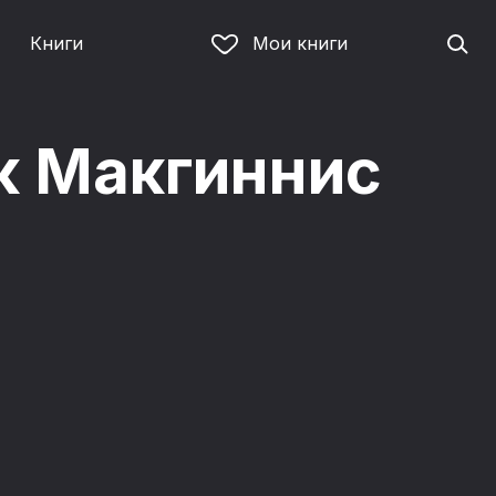
Книги
Мои книги
к Макгиннис