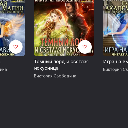
а
Темный лорд и светлая
Игра на в
искусница
ина
Виктория С
Виктория Свободина