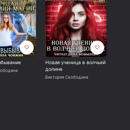
ыбывание
Новая ученица в волчьей
долине
вободина
Виктория Свободина