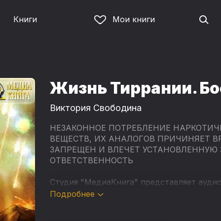
Книги
Мои книги
Жизнь Тиррании. Бо
Виктория Свободина
НЕЗАКОННОЕ ПОТРЕБЛЕНИЕ НАРКОТИЧ
ВЕЩЕСТВ, ИХ АНАЛОГОВ ПРИЧИНЯЕТ В
ЗАПРЕЩЕН И ВЛЕЧЕТ УСТАНОВЛЕННУЮ
ОТВЕТСТВЕННОСТЬ
Студия "МедиаКнига" представляет ауди
писательницы Виктории Свободиной - "Жи
Подробнее
прочитана популярной киноактрисой и и
Бобылёвой.