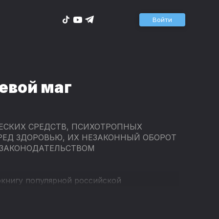
Войти
евой маг
ЕСКИХ СРЕДСТВ, ПСИХОТРОПНЫХ
РЕД ЗДОРОВЬЮ, ИХ НЕЗАКОННЫЙ ОБОРОТ
 ЗАКОНОДАТЕЛЬСТВОМ
окнигу популярной российской
знь Тиррании. Боевой маг". Книга
звестной актрисой дубляжа Диной