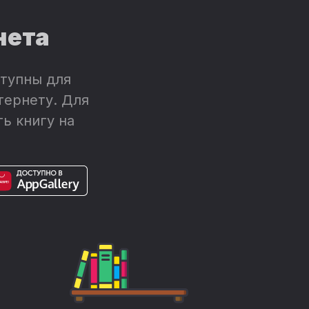
нета
тупны для
тернету. Для
ь книгу на