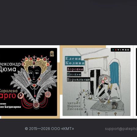
© 2015—
2026
ООО «КМТ»
support@pateph