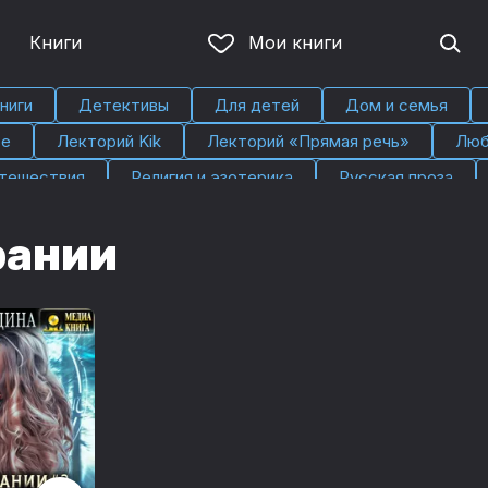
Книги
Мои книги
ниги
Детективы
Для детей
Дом и семья
ье
Лекторий Kik
Лекторий «Прямая речь»
Люб
тешествия
Религия и эзотерика
Русская проза
рании