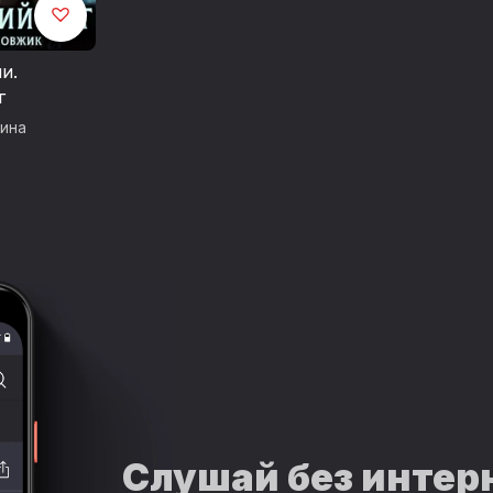
и.
г
ина
Слушай без интер