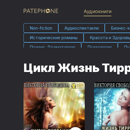
Аудиокниги
Non-fiction
Аудио­спектакли
Бизнес-к
Исторические романы
Красота и Здоров
Поэзия, Драматургия
Психология
Пу
Фэнтези
Юмор и развлечения
Цикл Жизнь Тир