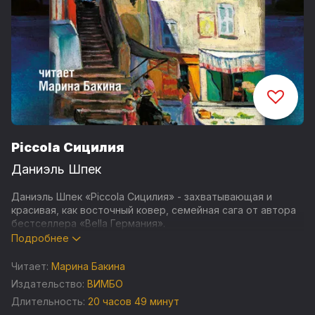
Piccola Сицилия
Даниэль Шпек
Даниэль Шпек «Piccola Сицилия» - захватывающая и
красивая, как восточный ковер, семейная сага от автора
бестселлера «Bella Германия».
Подробнее
Наши дни. Солнечный осенний день на Сицилии. Дайверы,
искатели сокровищ, пытаются поднять со дна моря
Читает:
Марина Бакина
старый самолет. Немецкий историк Нина находит в
Издательство:
ВИМБО
списке пассажиров своего деда Морица, который
Длительность:
20 часов 49 минут
считался пропавшим во время Второй мировой. Это