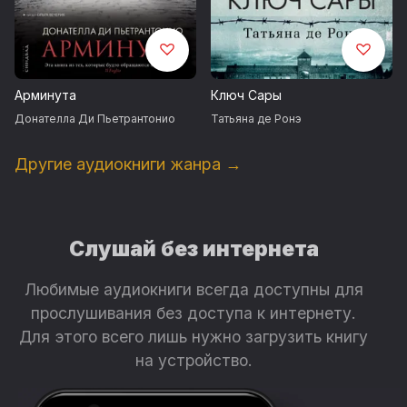
© Татьяна Набатникова, перевод, 2020
© ООО «Издательский Дом Фантом Пресс», оформление,
издание, 2020
Арминута
Ключ Сары
Запись произведена Аудио Издательством ВИМБО
Донателла Ди Пьетрантонио
Татьяна де Ронэ
©&℗ ООО «Вимбо», 2020
Другие аудиокниги жанра →
Продюсеры: Вадим Бух, Михаил Литваков
Слушай без интернета
Любимые аудиокниги всегда доступны для
прослушивания без доступа к интернету.
Для этого всего лишь нужно загрузить книгу
на устройство.