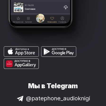
Мы в Telegram
@patephone_audioknigi