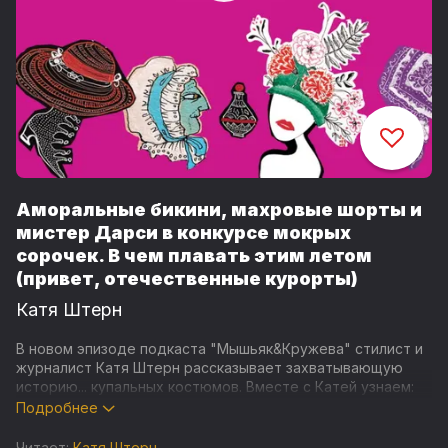
Аморальные бикини, махровые шорты и
мистер Дарси в конкурсе мокрых
сорочек. В чем плавать этим летом
(привет, отечественные курорты)
Катя Штерн
В новом эпизоде подкаста "Мышьяк&Кружева" стилист и
журналист Катя Штерн рассказывает захватывающую
историю... купальных костюмов. Вместе с Катей узнаем:
Подробнее
- о шерстяных купальниках дам викторианской эпохи,
заходивших в воду прямо из мобильных кабинок (они
Читает:
Катя Штерн