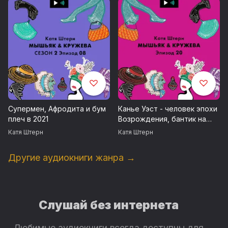
депрессивных 30-х
Супермен, Афродита и бум
Канье Уэст - человек эпохи
плеч в 2021
Возрождения, бантик на
ширинке и заимствования у
Катя Штерн
Катя Штерн
Ренессанса
Другие аудиокниги жанра →
Слушай без интернета
Любимые аудиокниги всегда доступны для