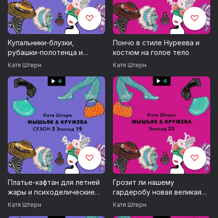
Купальники-блузки,
Пончо в стиле Нуреева и
рубашки-полотенца и
костюм на голое тело
трусы почти на голове
Катя Штерн
Катя Штерн
Платье-кафтан для летней
Грозит ли нашему
жары и психоделические
гардеробу новая великая
движущиеся принты!
депрессия? Заимствуем
Катя Штерн
Катя Штерн
находки модников