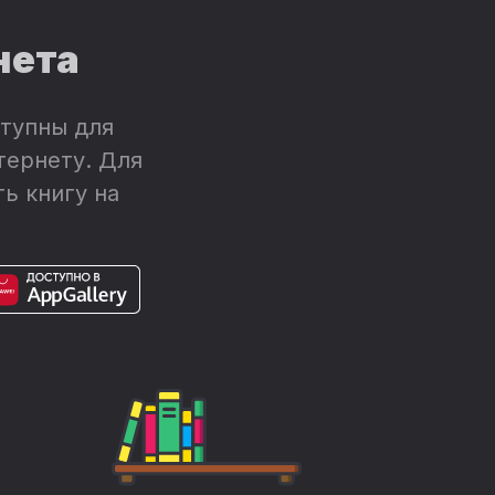
нета
тупны для
тернету. Для
ь книгу на