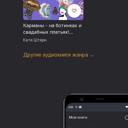
Карманы - на ботинках и
свадебных платьях!
Практичный гардероб
Катя Штерн
2021
Другие аудиокниги жанра →