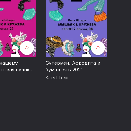
 нашему
Супермен, Афродита и
 новая великая
бум плеч в 2021
? Заимствуем
Катя Штерн
модников
ных 30-х