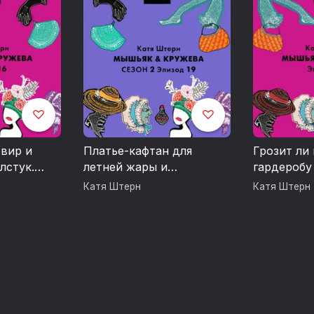
твир и
Платье-кафтан для
Грозит ли
лстук.
летней жары и
гардеробу
20
психоделические
депрессия
Катя Штерн
Катя Штерн
движущиеся принты!
находки 
депрессив