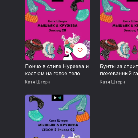
Пончо в стиле Нуреева и
Бунты за стри
костюм на голое тело
пожеванный га
Мятая мода 20
Катя Штерн
Катя Штерн