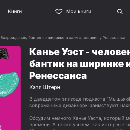
Книги
Мои книги
и Возрождения, бантик на ширинке и заимствования у Ренессанса
Канье Уэст - челове
бантик на ширинке 
Ренессанса
Катя Штерн
В двадцатом эпизоде подкаста “Мышьяк&
современные дизайнеры заимствуют нахо
Обсудим немного Канье Уэста, который м
времени. А также узнаем, как интерес к ч