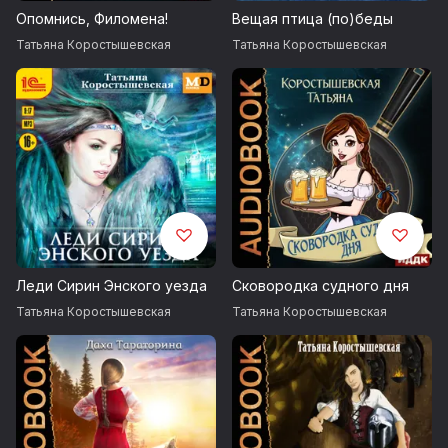
Опомнись, Филомена!
Вещая птица (по)беды
© Коростышевская Татьяна
Татьяна Коростышевская
Татьяна Коростышевская
© ИДДК
Леди Сирин Энского уезда
Сковородка судного дня
Татьяна Коростышевская
Татьяна Коростышевская