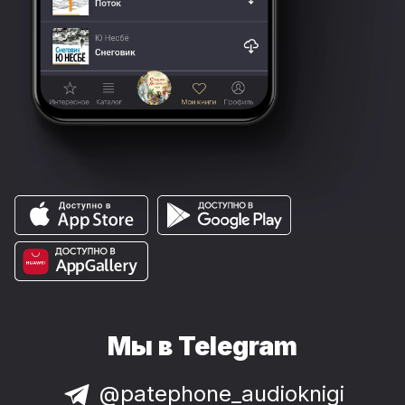
Мы в Telegram
@patephone_audioknigi