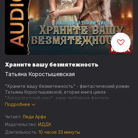
Храните вашу безмятежность
Татьяна Коростышевская
"Храните вашу безмятежность" - фантастический роман
Татьяны Коростышевской, вторая книга цикла
"Аквадоратский цикл", жанр любовное фэнтези,
юмористическое фэнтези.
Подробнее
Кто поймет душу женщины? Море подарило дожу Муэрто
Читает:
Леди Арфа
супругу, только вот она этому, кажется не рада. Не дело
Издательство:
ИДДК
женщины разбираться в хитросплетениях политических
Длительность:
10 часов 33 минуты
интриг, противостоять заговорам, сохраняя при этом