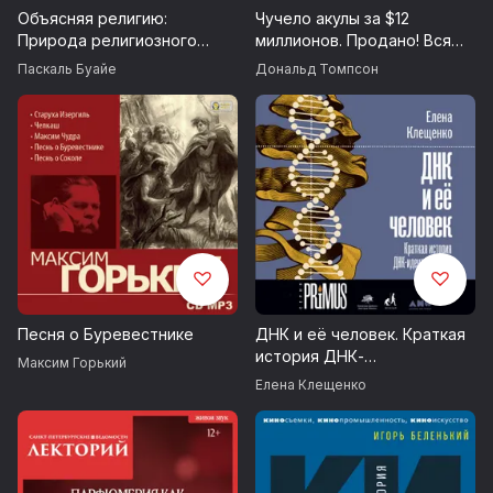
Объясняя религию:
Чучело акулы за $12
This edition published by arrangement with Penguin Books Ltd.
Природа религиозного
миллионов. Продано! Вся
and Andrew Nurnberg Literary Agency
мышления
правда о рынке
Паскаль Буайе
Дональд Томпсон
современного искусства
Перевод с английского Ирины Литвиновой
Гомперц У.
© Издание на русском языке, перевод на русский язык,
оформление. Издательство «Синдбад», 2016
Песня о Буревестнике
ДНК и её человек. Краткая
история ДНК-
Максим Горький
идентификации
Елена Клещенко