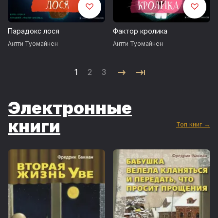
Парадокс лося
Фактор кролика
Антти Туомайнен
Антти Туомайнен
1
2
3
Электронные
книги
Топ книг →