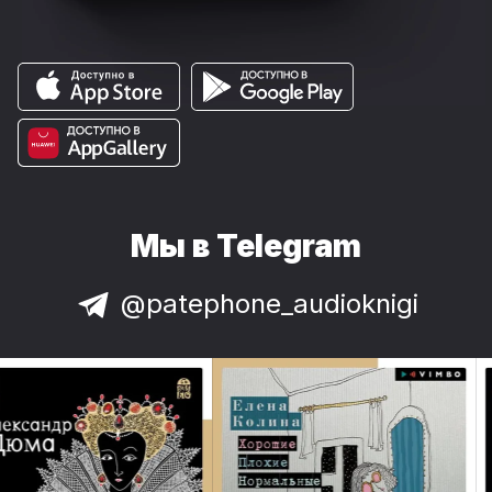
Мы в Telegram
@patephone_audioknigi