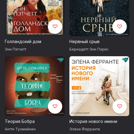
Голландский дом
Нервный срыв
Энн Пэтчетт
Бернадетт Энн Пэрис
Теория Бобра
История нового имени
Антти Туомайнен
Элена Ферранте