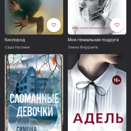
Кислород
Моя гениальная подруга
Саша Наспини
Элена Ферранте