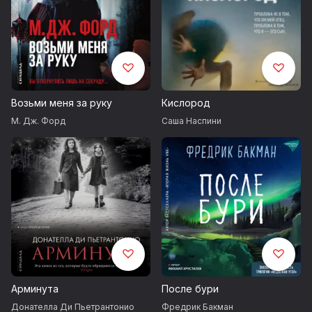
Возьми меня за руку
Кислород
М. Дж. Форд
Саша Наспини
Арминута
После бури
Донателла Ди Пьетрантонио
Фредрик Бакман