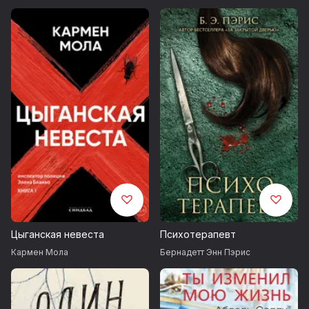
Цыганская невеста
Психотерапевт
Кармен Мола
Бернадетт Энн Пэрис