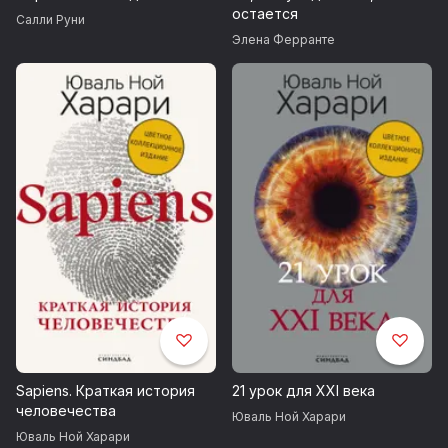
остается
Салли Руни
Элена Ферранте
Sapiens. Краткая история
21 урок для XXI века
человечества
Юваль Ной Харари
Юваль Ной Харари