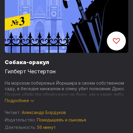
Собака-оракул
Гилберт Честертон
На морском побережье Йоркшира в своем собственном
саду, в беседке кинжалом в спину убит полковник Дрюс.
Орудие убийства обнаружено не было, как и какие-либо
другие следы преступника. Проникнуть в беседку
Подробнее
незаметно убийца не мог, это подтверждает добрый
десяток свидетелей.
Читает:
Александр Бордуков
Не иначе, как в деле замешаны потусторонние силы. Но
Издательство:
Покидышевъ и сыновья
патера Брауна не проведешь, ему не впервой
Длительность:
56 минут
расследовать подобные преступления, тем более в этот