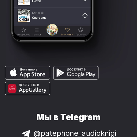
Мы в Telegram
@patephone_audioknigi