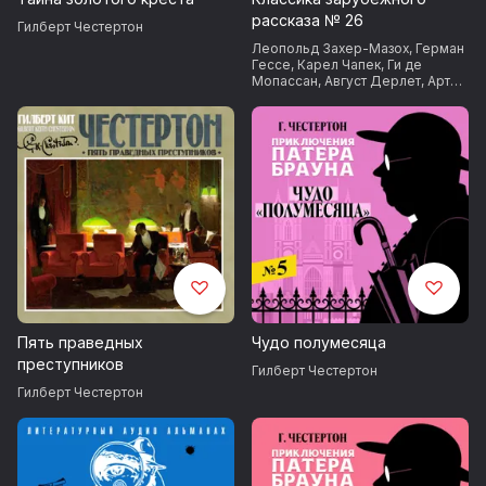
рассказа № 26
Гилберт Честертон
Леопольд Захер-Мазох
,
Герман
Гессе
,
Карел Чапек
,
Ги де
Мопассан
,
Август Дерлет
,
Артур
Греблер
,
Кнут Гамсун
,
Гилберт
Честертон
,
Джон Дос Пассос
Пять праведных
Чудо полумесяца
преступников
Гилберт Честертон
Гилберт Честертон