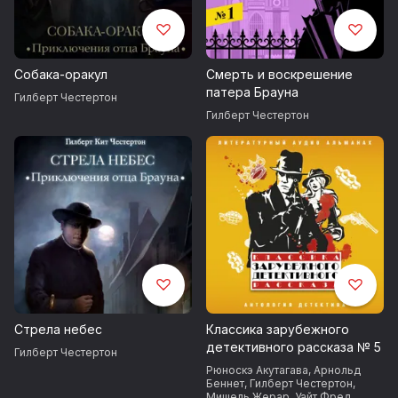
Собака-оракул
Смерть и воскрешение
патера Брауна
Гилберт Честертон
Гилберт Честертон
Стрела небес
Классика зарубежного
детективного рассказа № 5
Гилберт Честертон
Рюноскэ Акутагава
,
Арнольд
Беннет
,
Гилберт Честертон
,
Мишель Жерар
,
Уайт Фред
,