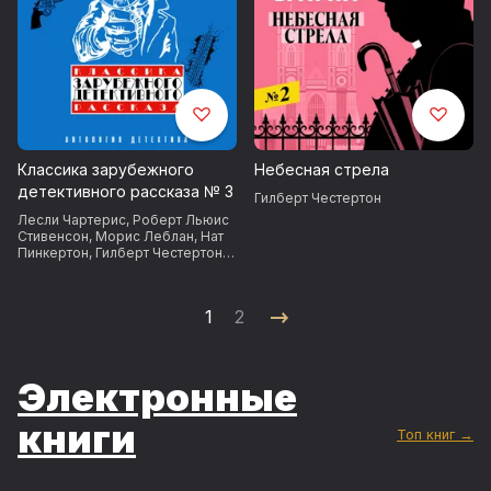
Классика зарубежного
Небесная стрела
детективного рассказа № 3
Гилберт Честертон
Лесли Чартерис
,
Роберт Льюис
Стивенсон
,
Морис Леблан
,
Нат
Пинкертон
,
Гилберт Честертон
,
Чарльз Диккенс
,
Хидон Хилл
,
Флеминг Брендон
1
2
Электронные
книги
Топ книг →