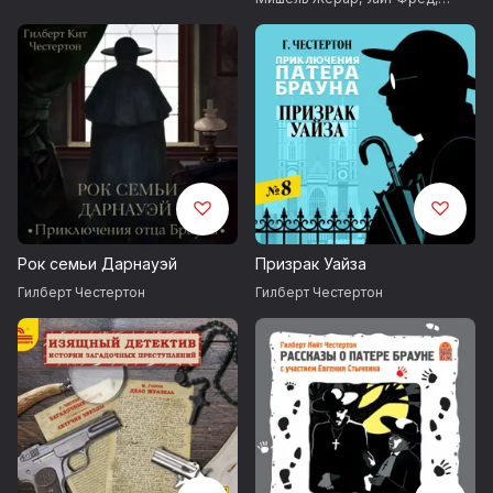
Джозеф Редьярд Киплинг
,
Артур
Конан Дойл
Рок семьи Дарнауэй
Призрак Уайза
Гилберт Честертон
Гилберт Честертон