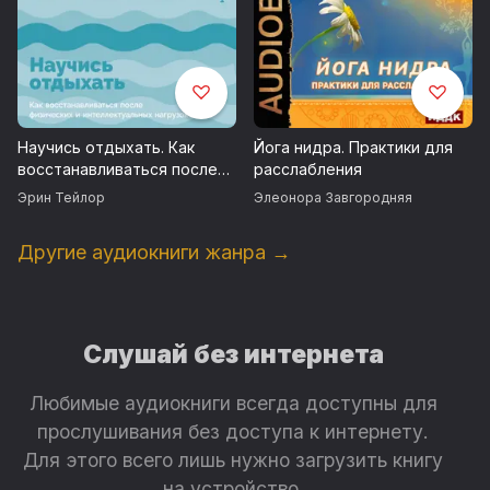
С любовью
© Надежда Смолина
TRE Trans Relax Energy
Научись отдыхать. Как
Йога нидра. Практики для
восстанавливаться после
расслабления
физических и
Эрин Тейлор
Элеонора Завгородняя
интеллектуальных нагрузок
Другие аудиокниги жанра →
Слушай без интернета
Любимые аудиокниги всегда доступны для
прослушивания без доступа к интернету.
Для этого всего лишь нужно загрузить книгу
на устройство.