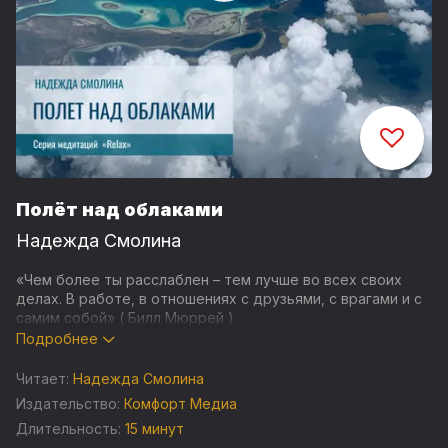
Полёт над облаками
Надежда Смолина
«Чем более ты расслаблен – тем лучше во всех своих
делах. В работе, в отношениях с друзьями, с врагами и с
самим собой» ( Билл Мюррей )
Подробнее
У вас был сложный, продуктивный, местами даже
напряженный день?
Читает:
Надежда Смолина
Издательство:
Комфорт Медиа
Ваше тело требует расслабления, а мозг перезагрузки.
Длительность:
15 минут