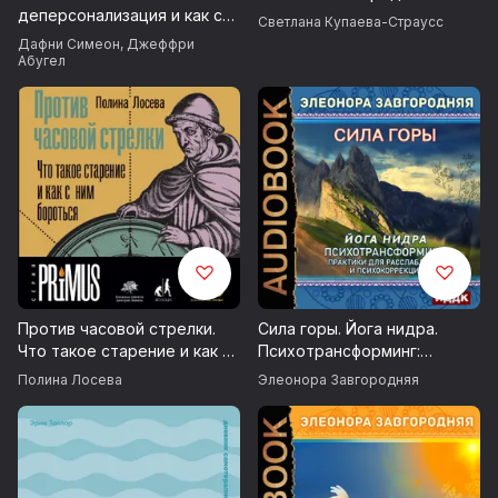
деперсонализация и как с
Светлана Купаева-Страусс
этим жить
в поездке и транспорте;
Дафни Симеон
,
Джеффри
Абугел
в любом месте, где вы находитесь.
Попробуйте, восстановить свои силы в течение рабочего
дня
Если вы:
весь день на работе
фрилансер с дедлайнами
мама в декрете
Против часовой стрелки.
Сила горы. Йога нидра.
Что такое старение и как с
Психотрансформинг:
прокачиваете себе мозги
ним бороться
практики для расслабления
Полина Лосева
Элеонора Завгородняя
и психокоррекции
на пути к своей цели
Для вас разработана Relax медитация «ПОЛЁТ НАД
ОБЛАКАМИ»