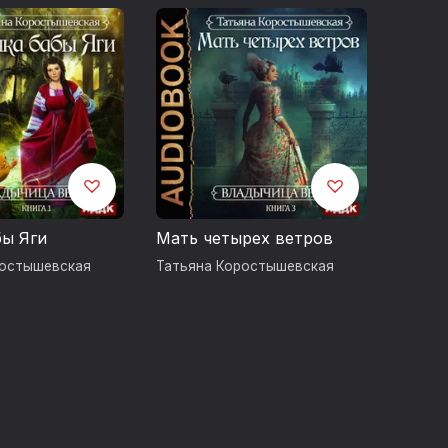
бы Яги
Мать четырех ветров
ростышевская
Татьяна Коростышевская