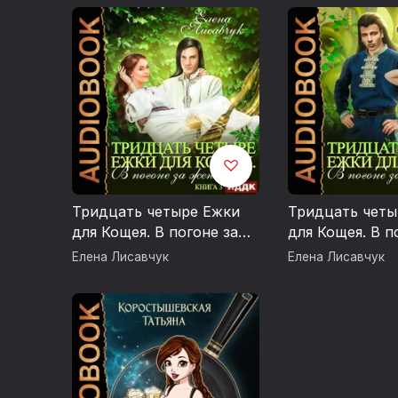
Тридцать четыре Ежки
Тридцать четы
для Кощея. В погоне за
для Кощея. В п
женихом. Книга 3
женихом. Книга
Елена Лисавчук
Елена Лисавчук