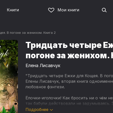
Книги
Мои книги
ея. В погоне за женихом. Книга 2
Тридцать четыре Еж
погоне за женихом. 
Елена Лисавчук
"Тридцать четыре Ежки для Кощея. В пог
Елены Лисавчук, вторая книга одноименн
любовное фэнтези.
Ёлочки-иголочки! Как бросить ни о чём 
так бабули действовали не задумываясь. 
вернуть — их будто ветром сдуло. Неуже
Подробнее