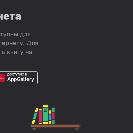
нета
тупны для
тернету. Для
ь книгу на