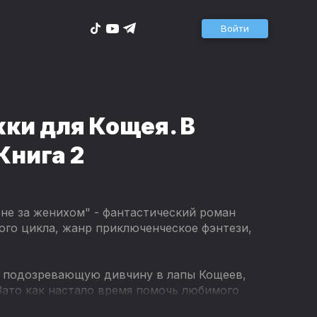
Войти
ки для Кощея. В
Книга 2
оне за женихом" - фантастический роман
ого цикла, жанр приключенческое фэнтези,
не подозревающую дивчину в лапы Кощеев,
Зато как настало время помочь любимого
ли передумали? Или вовсе забыли о внучке?!