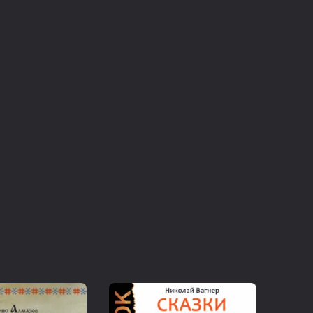
король» – могущественный человек: он
о космического города и стоит у руля
энергетических кристаллов-скиолитов. Но
 в голове у него то же, что и у других
ение опасностей. У него нет друзей, он
разу не покидал космосити. Но все
ланету, получившую название Везуха. Там
 старом грузовом космическом корабле со
ботами и маленькой полукошкой-
й. Мальчик Джосси – полная
у», но становится его настоящим другом.
т эту дружбу, как и опасные вылазки
анной планеты. Роберту угрожают не
снова и снова покушается таинственный
ндроиды всегда были идеально послушными
ая история, полная приключений и