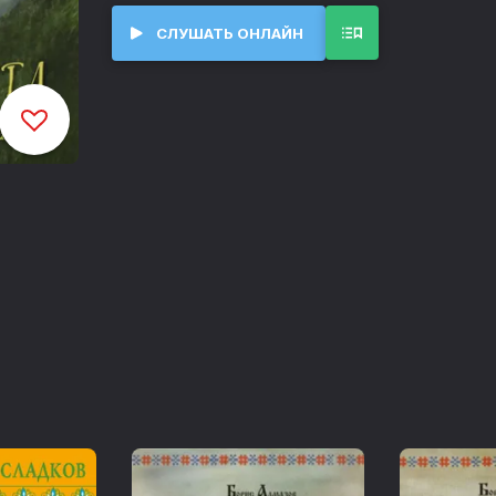
СЛУШАТЬ ОНЛАЙН
Отец Роберта по прозвищу «скиолитовый 
мультимиллиардер, владелец собственног
целой промышленной империи по добыче 
десятилетний Роберт – обычный мальчик, и
мальчишек: приключения, тайны и преодол
живет под строгим надзором семьи и ни 
меняется, когда отец Роберта покупает п
Роберт знакомится с сиротой, живущем в
своей необычной семьей – разумными ро
полуенотом, которую он называет сестро
противоположность «скиолитовому принц
Вот только семья Роберта вряд ли одобри
тайком от родни на просторы неисследов
только местные чудовища: на его жизнь 
андроид, но семья не верит ему, ведь а
слугами. Чем закончится эта увлекательн
опасностей, вы узнаете из аудиокниги.