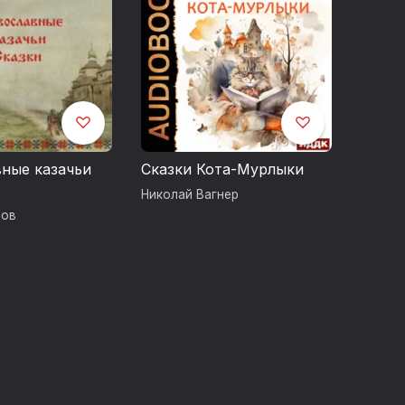
омящая слушателей с новыми именами в
ия составлена на основе шорт-листа
роведённого издательством «1С-
r.Today».
ные казачьи
Сказки Кота-Мурлыки
Николай Вагнер
зов
m