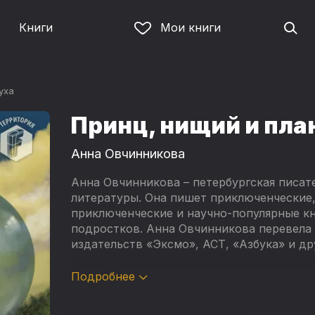
Книги
Мои книги
уха
Принц, нищий и пла
Анна Овчинникова
Анна Овчинникова – петербургская писа
литературы. Она пишет приключенческие,
приключенческие и научно-популярные кни
подростков. Анна Овчинникова перевела 
издательств «Эксмо», АСТ, «Азбука» и др
Этот роман был написан для участия в л
Подробнее
подростковой фантастики «Территория F»