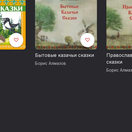
«Территория F» – серия аудиокниг, знак
детской и подростковой фантастике. Сер
одноимённого литературного конкурса, п
Паблишинг» совместно с порталом «Autho
Бытовые казачьи сказки
Православ
Исполняет актёр Дмитрий Филимонов
сказки
Борис Алмазов
Борис Алма
Обложка Сергея Колесникова
Производство студии «Вокс Рекордс»
Музыка — audionautix.com, audioblocks.co
Запись 2021 года