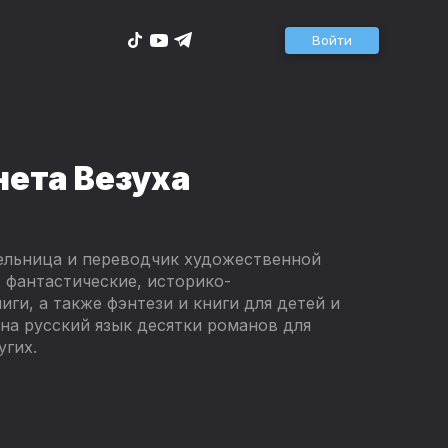
Войти
нета Везуха
тельница и переводчик художественной
 фантастические, историко-
ги, а также фэнтези и книги для детей и
на русский язык десятки романов для
угих.
итературном конкурсе детской и
 и прошёл в его финал.