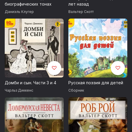
биографических тонах
лет назад
© ИДДК
Даниэль Клугер
Вальтер Скотт
Домби и сын. Части 3 и 4
Русская поэзия для детей
Чарльз Диккенс
Сборник