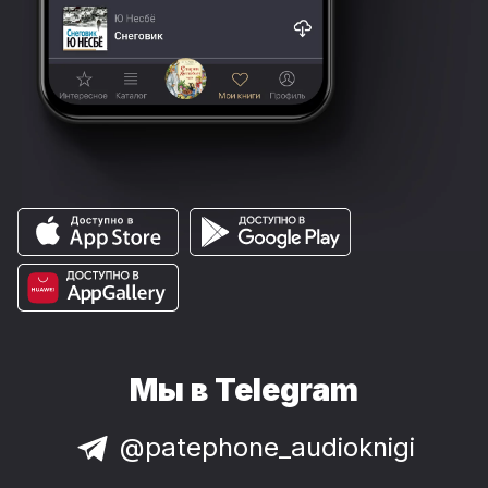
Мы в Telegram
@patephone_audioknigi