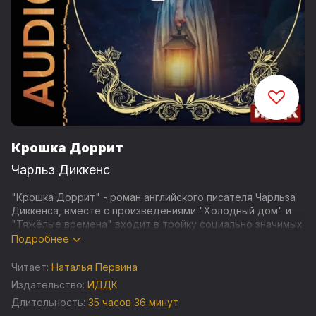
Крошка Доррит
Чарльз Диккенс
"Крошка Доррит" - роман английского писателя Чарльза
Диккенса, вместе с произведениями "Холодный дом" и
"Тяжёлые времена" входит в тройку социально значимых
работ автора. Роман разделён на две книги: книгу первую
Подробнее
"Бедность" и книгу вторую "Богатство". Действия
происходят в Англии начала XIX века. Диккенс повествует
Читает:
Наталья Первина
о судьбах людей в их сложном переплетении,
Издательство:
ИДДК
параллельно вскрывая пороки государственной системы,
Длительность:
35 часов 36 минут
душащей всё прогрессивное в стране.