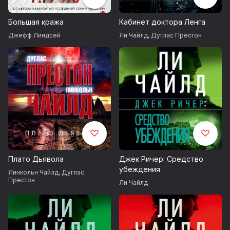
All rights reserved
Большая кража
Кабинет доктора Ленга
Джефф Линдсей
Ли Чайлд
,
Дуглас Престон
© Н. А. Кудашева, перевод, 2011
© Издание на русском языке, оформление.
ООО «Издательская Группа
„Азбука-Аттикус“», 2019
Издательство АЗБУКА®
Плато Дьявола
Джек Ричер: Средство
убеждения
Линкольн Чайлд
,
Дуглас
Престон
Ли Чайлд