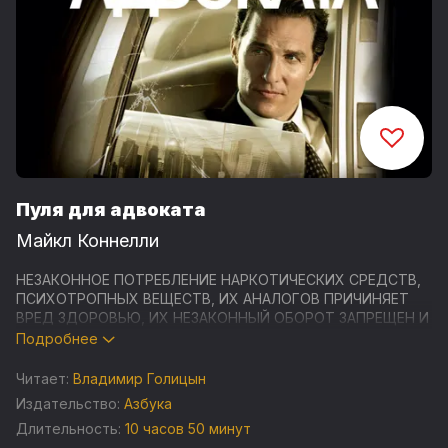
Пуля для адвоката
Майкл Коннелли
НЕЗАКОННОЕ ПОТРЕБЛЕНИЕ НАРКОТИЧЕСКИХ СРЕДСТВ,
ПСИХОТРОПНЫХ ВЕЩЕСТВ, ИХ АНАЛОГОВ ПРИЧИНЯЕТ
ВРЕД ЗДОРОВЬЮ, ИХ НЕЗАКОННЫЙ ОБОРОТ ЗАПРЕЩЕН И
ВЛЕЧЕТ УСТАНОВЛЕННУЮ ЗАКОНОДАТЕЛЬСТВОМ
Подробнее
ОТВЕТСТВЕННОСТЬ
Читает:
Владимир Голицын
Наконец-то дела у адвоката защиты Микки Холлера идут
Издательство:
Азбука
на лад! После двух лет фатального невезения он
Длительность:
10 часов 50 минут
возвращается в зал суда, чтобы защищать киномагната,