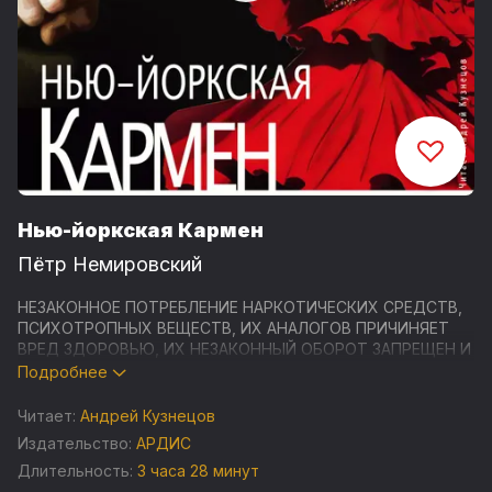
Нью-йоркская Кармен
Пётр Немировский
НЕЗАКОННОЕ ПОТРЕБЛЕНИЕ НАРКОТИЧЕСКИХ СРЕДСТВ,
ПСИХОТРОПНЫХ ВЕЩЕСТВ, ИХ АНАЛОГОВ ПРИЧИНЯЕТ
ВРЕД ЗДОРОВЬЮ, ИХ НЕЗАКОННЫЙ ОБОРОТ ЗАПРЕЩЕН И
ВЛЕЧЕТ УСТАНОВЛЕННУЮ ЗАКОНОДАТЕЛЬСТВОМ
Подробнее
ОТВЕТСТВЕННОСТЬ
Читает:
Андрей Кузнецов
Талантливый режиссер Осип, коренной петербуржец,
Издательство:
АРДИС
живущий в Нью-Йорке, получает на Нью-Йоркском
Длительность:
3 часа 28 минут
кинофестивале приз за свой первый фильм. Неожиданный