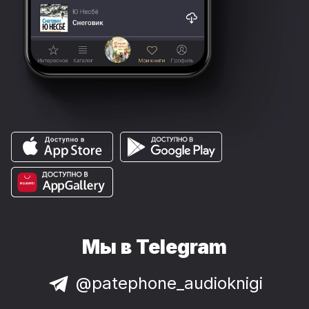
Мы в Telegram
@patephone_audioknigi