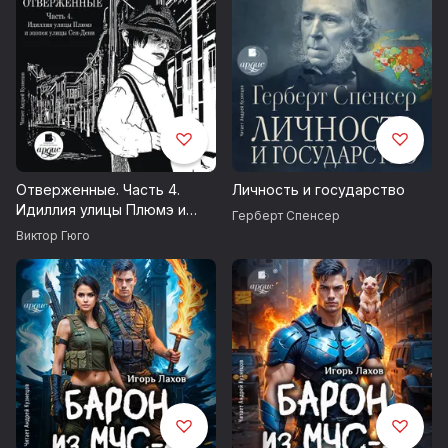
Отверженные. Часть 4.
Личность и государство
Идиллия улицы Плюмэ и
Герберт Спенсер
эпопея улицы Сен-Дени
Виктор Гюго