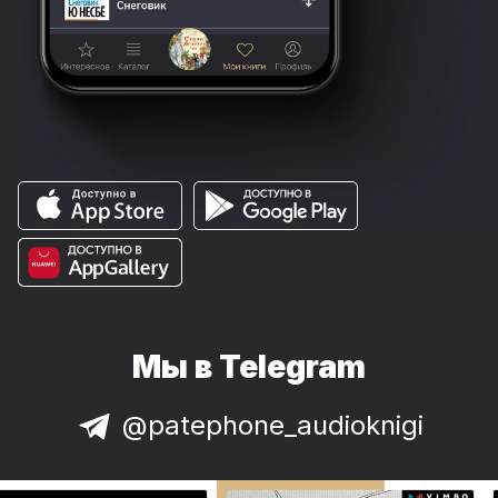
Мы в Telegram
@patephone_audioknigi