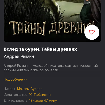
Вслед за бурей. Тайны древних
Андрей Рымин
Андрей Рымин — молодой писатель-фантаст, известный
своими книгами в жанре фэнтези.
Представляем в аудиоформате четвёртую и финальную
Подробнее
книгу цикла «Вслед за бурей» — роман «Тайны древних».
Читает:
Максим Суслов
В долине, окружённой стеной неприступных гор, издавна
Издательство:
1С-Паблишинг
обитают племена, на знающие даже, что такое железо. И
Длительность:
13 часов 47 минут
вот в их замкнутый мирок приходит беда. Орда