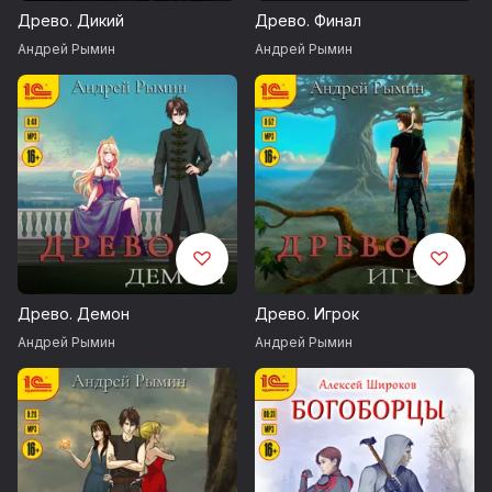
Древо. Дикий
Древо. Финал
Автор обложки Сергей Колесников
Андрей Рымин
Андрей Рымин
Использована музыкальная композиция:
Sunguard by Alexander Nakarada,
https://www.serpentsoundstudios.com
Музыка, продвигаемая ресурсом: https://www.free-stock-
music.com
Creative Commons / Attribution 4.0 International (CC BY 4.0)
https://creativecommons.org/licenses/by/4.0/
Древо. Демон
Древо. Игрок
Запись 2023 года
Андрей Рымин
Андрей Рымин