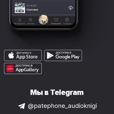
Мы в Telegram
@patephone_audioknigi