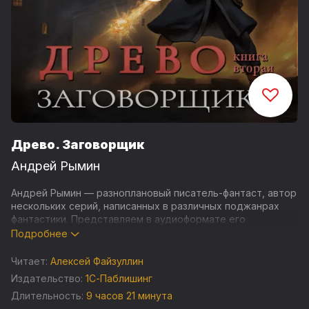
Древо. Заговорщик
Андрей Рымин
Андрей Рымин — разноплановый писатель-фантаст, автор
нескольких серий, написанных в различных поджанрах
фантастики. Представляем в аудиоформате его
популярную серию «Древо», созданную в антураже
Подробнее
«попаданчества» и бояръ-аниме. Роман «Заговорщик» —
вторая книга этой серии.
Читает:
Алексей Файзуллин
Издательство:
1С-Паблишинг
Саша Углов — студент-первокурсник. К сожалению, он
Длительность:
9 часов 21 минута
запустил себя, набрал лишний вес, и здоровье юноши уже