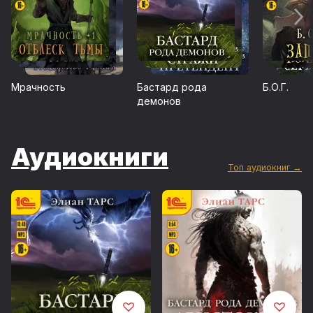
Мрачность
Бастард рода
Б.О.Г.
демонов
Аудиокниги
Топ аудиокниг →