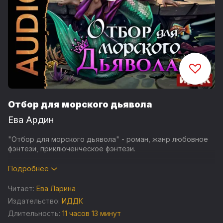
Отбор для морского дьявола
Ева Ардин
"Отбор для морского дьявола" - роман, жанр любовное
фэнтези, приключенческое фэнтези.
Приезд в столицу за разрешением на развод не
Подробнее
обошелся без сюрпризов. Во-первых, пришлось исцелить
раненого рыбохвоста, а я их не очень-то люблю. Ладно,
Читает:
Ева Ларина
очень не люблю. Во-вторых, король сообщил, что раз я
Издательство:
ИДДК
теперь свободная женщина, то обязана принять участие
Длительность:
11 часов 13 минут
в отборе невест для морского дьявола. Так его только