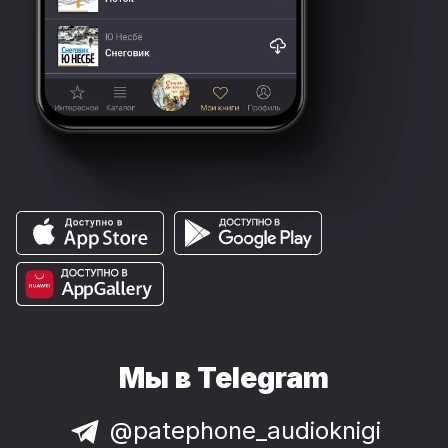
Мы в Telegram
@patephone_audioknigi