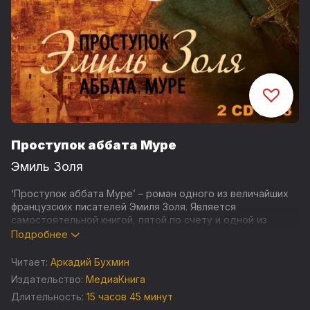
Проступок аббата Муре
Эмиль Золя
‘Проступок аббата Муре’ – роман одного из величайших
французских писателей Эмиля Золя. Является
самостоятельной книгой, пятой по счету и одной из
лучших в великой тридцатитомной эпопее ‘Ругон-
Подробнее
Маккары’ – грандиозной ‘Естественной и социальной
истории одного семейства в эпоху Второй империи’,
Читает:
Аркадий Бухмин
социальное содержание и интерес которой
Издательство:
МедиаКнига
исключителен.
Длительность:
15 часов 45 минут