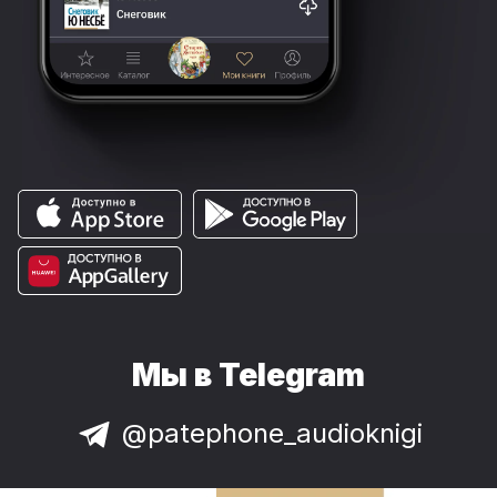
Мы в Telegram
@patephone_audioknigi