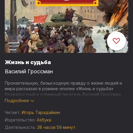
Жизнь и судьба
Василий Гроссман
Пронзительную, безысходную правду о жизни людей и
мира рассказал в романе-эпопее «Жизнь и судьба»
безжалостный и отважный писатель Василий Гроссман.
Лучшие герои этой книги неизбежно попадают между
Подробнее
двух огней: сражаясь с фашизмом, защищают сталинскую
систему, но существенно ли различаются немецкий
Читает:
Игорь Тарадайкин
лагерь и Лубянка?.. Из последних сил люди воюют за
Издательство:
Азбука
свободу и справедливость, но наступят ли они после
Длительность:
38 часов 59 минут
победы?