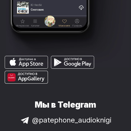
Мы в Telegram
@patephone_audioknigi