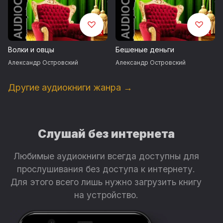
Рыжов.
Текст ведущего читает Аркадий Смирнов
Волки и овцы
Бешеные деньги
Запись 1965 г.
Александр Островский
Александр Островский
© ИДДК
Другие аудиокниги жанра →
Слушай без интернета
Любимые аудиокниги всегда доступны для
прослушивания без доступа к интернету.
Для этого всего лишь нужно загрузить книгу
на устройство.