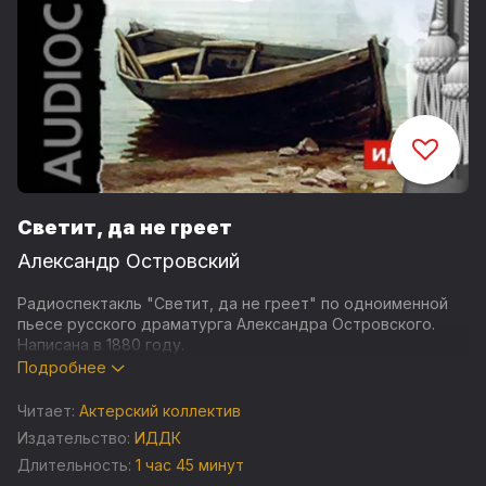
Светит, да не греет
Александр Островский
Радиоспектакль "Светит, да не греет" по одноименной
пьесе русского драматурга Александра Островского.
Написана в 1880 году.
Подробнее
В старой усадьбе, уже давно не посещавшейся его
владелицей помещицей Реневой, живет управляющий
Читает:
Актерский коллектив
Васильков со своей единственной дочерью —
Издательство:
ИДДК
молоденькой Олей. В глуши деревенской жизни выросла
Длительность:
1 час 45 минут
хорошенькая Оля с ее нетронутой натурой, чуждой