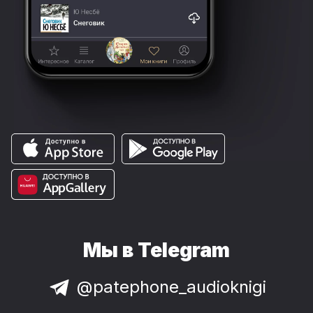
Мы в Telegram
@patephone_audioknigi