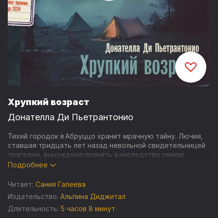
Хрупкий возраст
Донателла Ди Пьетрантонио
Тихий городок в Абруццо хранит мрачную тайну. Лючия,
ставшая тридцать лет назад невольной свидетельницей
трагедии, вынуждена принять в наследство землю,
на которой она произошла. В то же время дочь Лючии,
Подробнее
Аманда, возвращается домой из Милана сломленной
и замкнутой. Мать хочет помочь ей, поддержать
Читает:
Сания Галеева
и защитить своей любовью, но попытки остаются
Издательство:
Альпина Диджитал
бесплодными: прежде чем стать опорой для дочери, ей
Длительность:
5 часов 8 минут
необходимо разобраться с собственным прошлым.