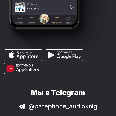
Мы в Telegram
@patephone_audioknigi