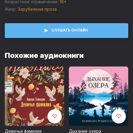
Возрастное ограничение:
16+
Эта история — о хрупкости человеческой души,
Жанр:
Зарубежная проза
прощении, исцелении и надежде. И о том, что счастливое
будущее возможно, даже если шрамы от тяжелых
событий, пережитых в юности, — наше единственное
наследство.
СЛУШАТЬ ОНЛАЙН
Похожие аудиокниги
Девичья фамилия
Дыхание озера