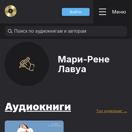
Меню
Войти
Мари-Рене
Лавуа
Аудиокниги
Топ аудиокниг →