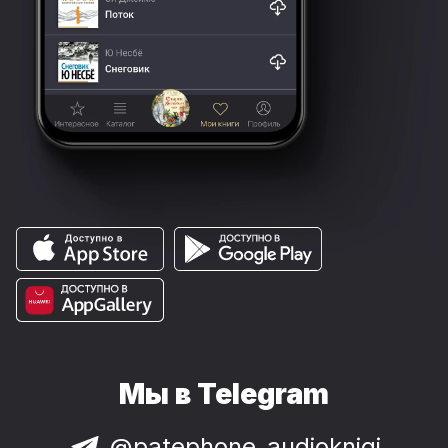
Мы в Telegram
@patephone_audioknigi