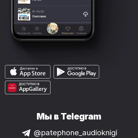
Мы в Telegram
@patephone_audioknigi