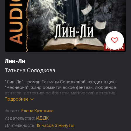
Лин-Ли
Татьяна Солодкова
"Лин-Ли" - роман Татьяны Солодковой, входит в цикл
"Реонерия", жанр романтическое фэнтези, любовное
фэнтези, детективное фэнтези, магический детектив.
Подробнее
Лина, сильный белый маг и талантливый целитель,
мечтает работать в столичном госпитале и спасать
Читает:
Елена Кузьмина
людей. Но конфликт с наставником при выпуске из
Издательство:
ИДДК
академии разрушил все планы, и теперь она служит в
Длительность:
19 часов 3 минуты
захолустном городке Прибрежье. А в Прибрежье