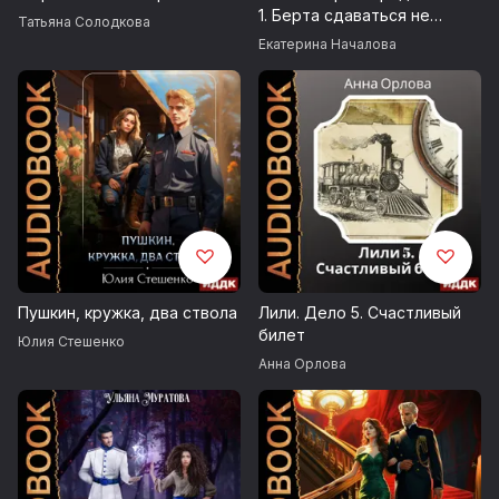
1. Берта сдаваться не
Внимание! Содержит сцены распития спиртных напитков.
Татьяна Солодкова
умеет
Чрезмерное употребление алкоголя вредит вашему
Екатерина Началова
здоровью.
Возрастные ограничения 16+
© Солодкова Татьяна
© ИДДК
Пушкин, кружка, два ствола
Лили. Дело 5. Счастливый
билет
Юлия Стешенко
Анна Орлова