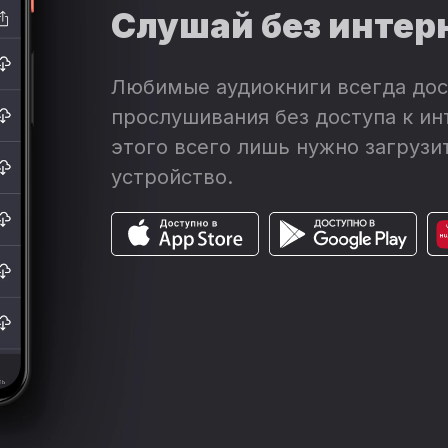
Часть III. О том, как леди Делавер решилась. Глава 38
15:44:09
Слушай без интер
Часть III. О том, как леди Делавер решилась. Глава 39
15:59:28
Эпилог
16:10:33
Любимые аудиокниги всегда дос
прослушивания без доступа к ин
этого всего лишь нужно загрузит
устройство.