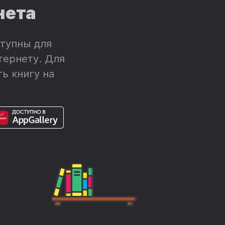
нета
тупны для
тернету. Для
ь книгу на