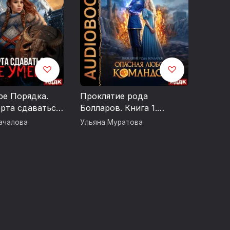
ИЯ СПИРТНЫХ НАПИТКОВ. ЧРЕЗМЕРНОЕ
ШЕМУ ЗДОРОВЬЮ.
ре Порядка.
Проклятие рода
ерта сдаваться
Болларов. Книга 1.
Опасная любовь
ачалова
Ульяна Муратова
командора