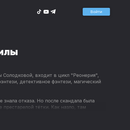
Войти
гилы
ы Солодковой, входит в цикл "Реонерия",
энтези, детективное фэнтези, магический
е знала отказа. Но после скандала была
 престарелой тётки. Как назло, там
покойники встают из могил. А Диана все-
 пылится на полке уже несколько лет и сама
ю.