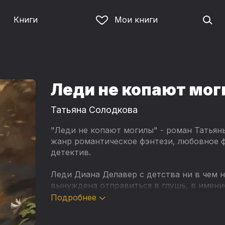
Книги
Мои книги
Леди не копают мо
Татьяна Солодкова
"Леди не копают могилы" - роман Татьян
жанр романтическое фэнтези, любовное ф
детектив.
Леди Диана Делавер с детства ни в чем н
вынуждена отправиться в глушь, в имение
происходит серия загадочных смертей и 
Подробнее
таки темный маг. Неважно, что ее диплом
она ничего не смыслит в борьбе с нежить