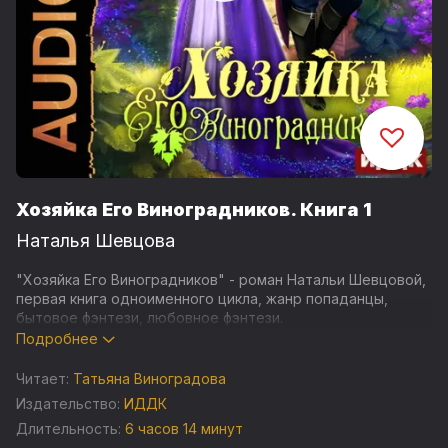
Хозяйка Его Виноградников. Книга 1
Наталья Шевцова
"Хозяйка Его Виноградников" - роман Натальи Шевцовой,
первая книга одноименного цикла, жанр попаданцы,
бытовое фэнтези, любовное фэнтези.
Подробнее
Всем в своей жизни Рей обязан своему названному отцу.
Этот человек стал ему самым лучшим отцом, о котором
Читает:
Татьяна Виноградова
только можно мечтать, он дал ему любящий дом,
Издательство:
ИДДК
любимую профессию и партнёршу…
Длительность:
6 часов 14 минут