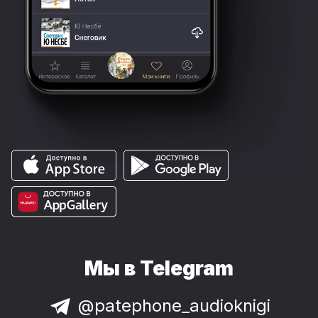
Мы в Telegram
@patephone_audioknigi