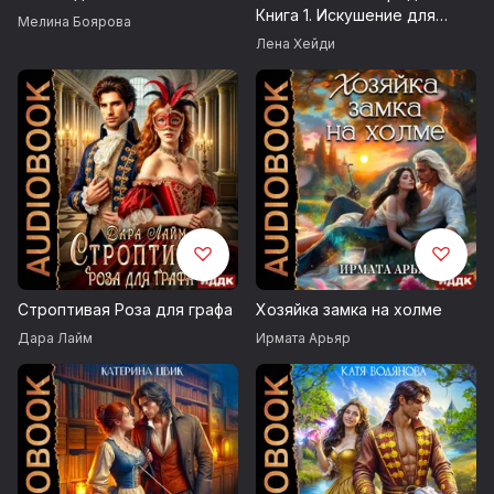
Книга 1. Искушение для
Мелина Боярова
принца
ВНИМАНИЕ! СОДЕРЖИТ СЦЕНЫ ТАБАКОКУРЕНИЯ. КУРЕНИЕ
Лена Хейди
УБИВАЕТ.
© Шевцова Наталья
© ИДДК
Строптивая Роза для графа
Хозяйка замка на холме
Дара Лайм
Ирмата Арьяр