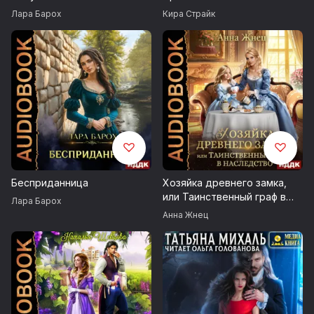
Лара Барох
Кира Страйк
Бесприданница
Хозяйка древнего замка,
или Таинственный граф в
Лара Барох
наследство
Анна Жнец