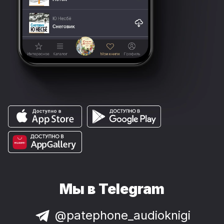
Мы в Telegram
@patephone_audioknigi