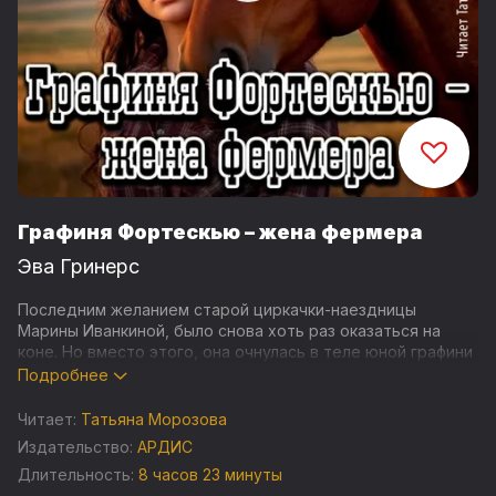
Графиня Фортескью – жена фермера
Эва Гринерс
Последним желанием старой циркачки-наездницы
Марины Иванкиной, было снова хоть раз оказаться на
коне. Но вместо этого, она очнулась в теле юной графини
Эйлин Фортескью.
Подробнее
Её новая реальность: обветшалое техасское ранчо и
Читает:
Татьяна Морозова
брак с грубым стариком. Почему семейство
Издательство:
АРДИС
аристократов Фортескью избавилось от родной дочери,
Длительность:
8 часов 23 минуты
да ещё и приплатило, чтобы этот фермер взял её в жёны?