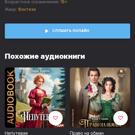
Возрастное ограничение:
18+
Марине предстоит не только выжить в теле хрупкой
Жанр:
Фэнтези
Эйлин, но ещё и оказаться на коне в прямом и
переносном смысле.
СЛУШАТЬ ОНЛАЙН
(С) Эва Гринерс
Похожие аудиокниги
Непутевая
Право на обман