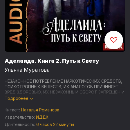
Аделаида. Книга 2. Путь к Свету
Ульяна Муратова
НЕЗАКОННОЕ ПОТРЕБЛЕНИЕ НАРКОТИЧЕСКИХ СРЕДСТВ,
ПСИХОТРОПНЫХ ВЕЩЕСТВ, ИХ АНАЛОГОВ ПРИЧИНЯЕТ
ВРЕД ЗДОРОВЬЮ, ИХ НЕЗАКОННЫЙ ОБОРОТ ЗАПРЕЩЕН И
ВЛЕЧЕТ УСТАНОВЛЕННУЮ ЗАКОНОДАТЕЛЬСТВОМ
Подробнее
ОТВЕТСТВЕННОСТЬ
Читает:
Наталья Романова
ВНИМАНИЕ! СОДЕРЖИТ СЦЕНЫ РАСПИТИЯ СПИРТНЫХ
Издательство:
ИДДК
НАПИТКОВ. ЧРЕЗМЕРНОЕ УПОТРЕБЛЕНИЕ АЛКОГОЛЯ
Длительность:
6 часов 22 минуты
ВРЕДИТ ВАШЕМУ ЗДОРОВЬЮ.