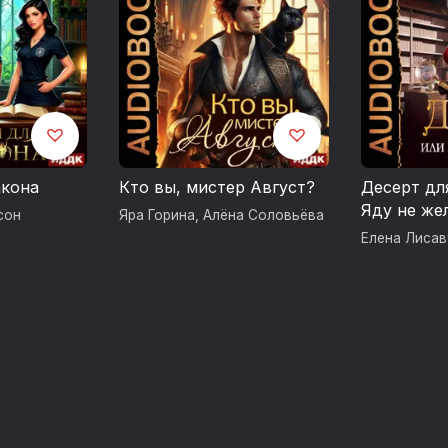
ВНИМАНИЕ! СОДЕРЖИТ СЦЕНЫ РАСПИТ
УПОТРЕБЛЕНИЕ АЛКОГОЛЯ ВРЕДИТ ВА
Возрастные ограничения 16+
© Белецкая Наталья
© ИДДК
акона
Кто вы, мистер Август?
Десерт дл
Яду не же
сон
Яра Горина
,
Алёна Соловьёва
Елена Лисав