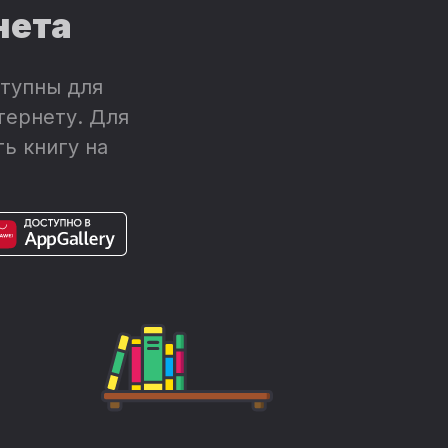
нета
тупны для
тернету. Для
ь книгу на