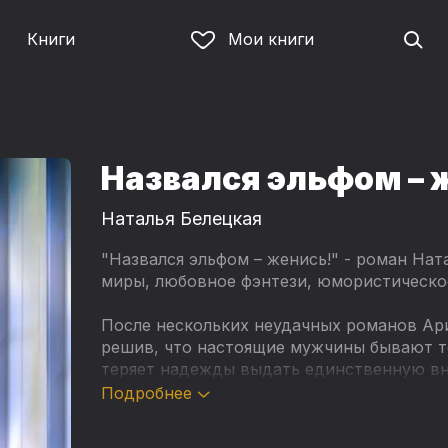
Книги
Мои книги
Назвался эльфом – 
Наталья Белецкая
"Назвался эльфом – женись!" - роман На
миры, любовное фэнтези, юмористическо
После нескольких неудачных романов Ари
решив, что настоящие мужчины бывают то
теряет надежды выдать единственную вн
настоящего эльфа.
Подробнее
Ну, подумаешь, жених немного не в себе.