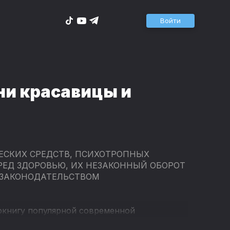
Войти
ни красавицы и
ЕСКИХ СРЕДСТВ, ПСИХОТРОПНЫХ
РЕД ЗДОРОВЬЮ, ИХ НЕЗАКОННЫЙ ОБОРОТ
 ЗАКОНОДАТЕЛЬСТВОМ
окнигу популярной современной
венные будни красавицы и чудовища».