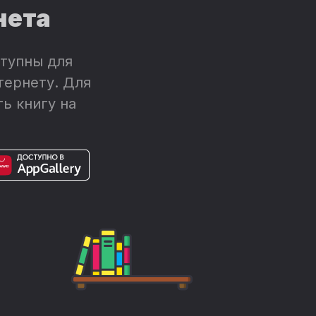
нета
тупны для
тернету. Для
ь книгу на