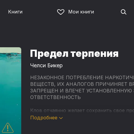
Книги
Мои книги
Предел терпения
Челси Бикер
НЕЗАКОННОЕ ПОТРЕБЛЕНИЕ НАРКОТИЧ
ВЕЩЕСТВ, ИХ АНАЛОГОВ ПРИЧИНЯЕТ В
ЗАПРЕЩЕН И ВЛЕЧЕТ УСТАНОВЛЕННУЮ
ОТВЕТСТВЕННОСТЬ
Клов отчаянно желает сохранить свое пр
личность, она пойдет на все, чтобы ее п
Подробнее
узнали ужаса, пропитавшего ее собственн
тревога грозит вырваться на поверхность