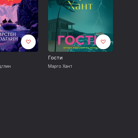
Гости
дглин
Марго Хант