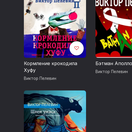
Кормление крокодила
Бэтман Аполл
Хуфу
Виктор Пелевин
Виктор Пелевин