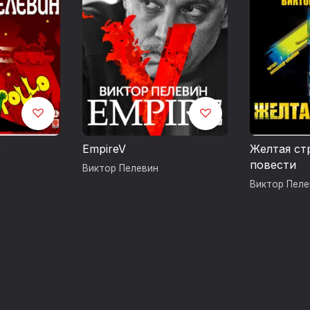
Продюсер издания: Владимир Воробьёв
© В. Пелевин
©&℗ ИП Воробьев
©&℗ ИД СОЮЗ
о
EmpireV
Желтая ст
повести
Виктор Пелевин
Виктор Пеле