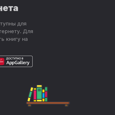
нета
тупны для
тернету. Для
ь книгу на