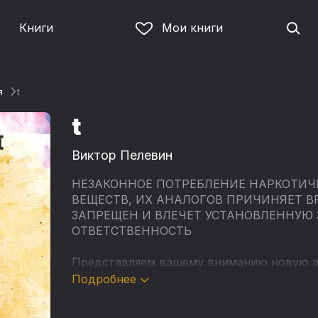
Книги
Мои книги
я
t
t
Виктор Пелевин
НЕЗАКОННОЕ ПОТРЕБЛЕНИЕ НАРКОТИЧ
ВЕЩЕСТВ, ИХ АНАЛОГОВ ПРИЧИНЯЕТ В
ЗАПРЕЩЕН И ВЛЕЧЕТ УСТАНОВЛЕННУЮ
ОТВЕТСТВЕННОСТЬ
Представляем вашему вниманию новую ау
В 2010 году роман вошёл в короткий спи
Подробнее
премии «Большая книга» и занял в итоге 
первое.